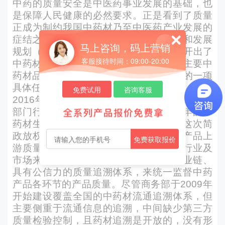
中药的质量安全是中医药事业发展的基础，也
是保障人民健康的必然要求。正是看到了质量
正成为制约我国中药材乃至中医药产业发展的
症结之一，2015年出台的《中药材保护和发展
马上咨询，码上营销
规划（2015—2020年）》便对症下药，开出了
客服接待时间：09:00-20:00
中药材质量保障的处方，其中“建立覆盖主要中
药材品种的全过程追溯体系”即是要完成的一项
具体任务。
免费试用
咨询客服
2016年，国务院印发了《关于取消13项国务院
部门行政许可事项的决定》，实行了14年的中
药材生产质量管理规范（GAP）认证在这次简
政放权的改革中被取消。这意味着中药产品上
免费获取报价
游质量控制全部下放给了企业。对中药行业及
市场来说，这就迫切需要一套支持全产业链、
具有公信力的质量追溯体系，来统一监督中药
产品各环节的产品质量。尽管商务部于2009年
开始建设覆盖全国的中药材流通追溯体系，但
主要侧重于流通信息的追溯，中间缺少第三方
质量检验控制，且药材追溯是开放的，没有形