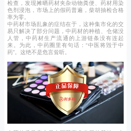
检查，发现摊晒药材夹杂动物粪便、药材用染
色剂浸泡，市场上的假药普遍，柴胡抽检合格
率为零。
中药材市场乱象的症结在于，这种集市化的交
易只解决了部分问题，中药材的种植、仓储没
人管，中药材生产流通的上游链条没有连起
来。为此，中药圈里有句话：“中医将毁于中
药”。这绝不是危言耸听。