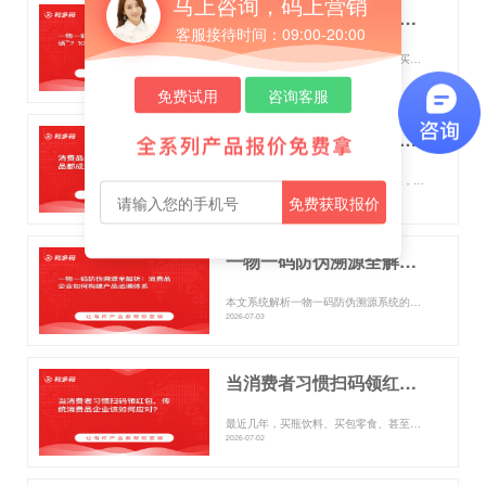
马上咨询，码上营销
一物一码如何让产品自己“开口说话”？10万 企业的防伪溯源实践
客服接待时间：09:00-20:00
你是否有过这样的经历：满怀期待地买了瓶名牌酒，扫码验真时，手机页面却显示“查询次数异常”；或者买了一袋零食，想扫码...
2026-07-03
免费试用
咨询客服
消费品企业新选择：让每件产品都成为你的营销员
“张总，最近我们那款新品的推广效果，还是不温不火啊。” 在一家食品公司的会议室里，销售总监老李翻动着报表，语气里满...
2026-07-03
免费获取报价
一物一码防伪溯源全解析：消费品企业如何构建产品追溯体系
本文系统解析一物一码防伪溯源系统的原理、核心功能与实施步骤，帮助消费品企业从痛点出发，构建可落地的产品追溯体系。 ...
2026-07-03
当消费者习惯扫码领红包，传统消费品企业该如何应对？
最近几年，买瓶饮料、买包零食、甚至买袋洗衣液，包装上印个二维码、旁边写着”扫码领红包”已经成了常态。一开始只是图新...
2026-07-02