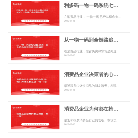
利多码一物一码系统七大核心功能解析：让每件产品都帮你营销
在消费品行业，“一物一码”已经从概念走向落地，成为品牌连接消费者、管控渠道、沉淀数据的关键技术手段。通过为每件产品...
2026-07-15
从一物一码到全链路追溯：企业防伪溯源系统价值解析
在消费品行业，假冒伪劣和窜货是两道长期难解的题。前者直接损害品牌声誉和消费者信任，后者则打乱渠道价格体系、侵蚀经销...
2026-07-15
消费品企业决策者的心里话：我们为什么都在上一物一码？
最近跟几位做快消品的朋友聊天，发现一个有意思的现象——不管做饮料的、做零食的，还是做日化用品的，大家茶余饭后聊的，...
2026-07-15
消费品企业为何都在抢搭一物一码？
最近和很多消费品行业的老板、市场负责人聊天，大家几乎都在聊同一个词：一物一码。 好像一夜之间，从零食饮料到日化用品...
2026-07-15