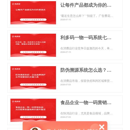
让每件产品都成为你的营销员
“最近生意怎么样？” “别提了。广告费花出去像流水，效果却像往水里扔石头。促销搞了一轮又一轮，优惠券没少发，可新客...
2026-07-15
利多码一物一码系统七大核心功能详解，赋能企业数字化营销
在消费品行业竞争日益激烈的今天，单纯的生产与铺货已不足以构建长期壁垒。企业面临一个核心课题：如何与终端消费者建立直...
2026-07-15
防伪溯源系统怎么选？企业品牌保护与市场管控指南
在消费品市场，假冒伪劣和跨区域窜货如同侵蚀品牌根基的蛀虫，不仅让消费者蒙受损失，更让企业的渠道体系和品牌声誉岌岌可...
2026-07-03
食品企业一物一码营销实战：从扫码率到复购率的提升路径
在快消品行业，尤其是食品领域，品牌商常常面临两大增长瓶颈：一是终端动销乏力，难以有效触达并激励消费者；二是用户流失...
2026-07-03