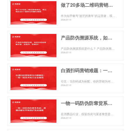
做了20多场二维码营销活动，我总结出这5个最常见的翻车原因
作为知乎账号”迷茫的青年”的运营者，我近期接了不少消费品企业关于二维码营销的咨询。很多企业主兴致勃勃地扫码发红包，...
2026-07-15
产品防伪溯源系统，如何实现全链路可查、防假货、防窜货？
产品防伪溯源系统是什么？ 产品防伪溯源系统，是指为每一件最小销售单元赋予唯一数字身份码（通常是一物一码二维码），并...
2026-07-15
白酒扫码营销难题：一物一码技术破解参与率低、窜货与数据浅层
引言：当扫码成为标配，你的营销为何不温不火？ 在白酒行业，扫码营销早已不是新鲜事。从”再来一瓶”到红包抽奖，企业投...
2026-07-15
一物一码防伪防窜货系统：原理讲解与市场保护实战指南
在消费品行业，假冒伪劣与渠道窜货是两大长期存在的市场顽疾。前者直接损害消费者权益与品牌信誉，后者则破坏价格体系，引...
2026-07-15