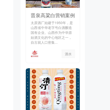
晋泉高粱白营销案例
太原酒厂始建于1950年，是
山西省中华老字号白酒酿造
国有企业。山西作为中华原
始酒文化的中心地区之一，
自古就人口密集...
酒水