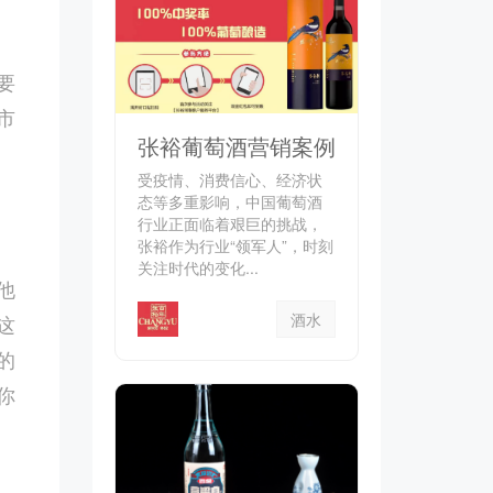
要
市
张裕葡萄酒营销案例
受疫情、消费信心、经济状
态等多重影响，中国葡萄酒
行业正面临着艰巨的挑战，
张裕作为行业“领军人”，时刻
关注时代的变化...
他
酒水
这
的
你