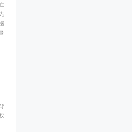
在
先
据
量
背
权