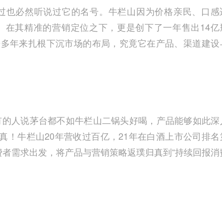
过也必然听说过它的名号。牛栏山因为价格亲民、口感
。在其精准的营销定位之下，更是创下了一年售出14亿
开多年来扎根下沉市场的布局，究竟它在产品、渠道建设
有的人说茅台都不如牛栏山二锅头好喝，产品能够如此深
真！牛栏山20年营收过百亿，21年在白酒上市公司排名
费者需求出发，将产品与营销策略返璞归真到“持续回报消