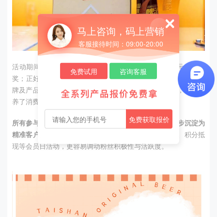
马上咨询，码上营销
客服接待时间：09:00-20:00
活动期间扫码中奖率100%，消费者还有机会获得177元红包大
免费试用
咨询客服
奖；正好“7”这个数字元素与泰山啤酒7天鲜活相对应，成功将品
牌及产品特性传递给消费者、加深消费者对品牌的印象，同时培
养了消费者的饮用习惯。
免费获取报价
所有参与活动的粉丝都可以吸收为会员数据，可以进一步沉淀为
精准客户群。
注册会员后，即可参加每周五的限时秒杀、积分抵
现等会员日活动，更容易调动粉丝积极性与活跃度。