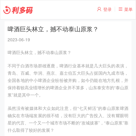
登录
菜单
啤酒巨头林立，撼不动泰山原浆？
2023-06-19
啤酒巨头林立，撼不动泰山原浆？
不同于白酒市场群雄逐鹿，啤酒行业基本就是几大巨头的表演，
青岛、百威、华润、燕京、嘉士伯五大巨头占据国内九成市场，
全国各地的中小啤酒企业纷纷被并购，如今仍能在地方扎根，并
保持着较高业绩增长的啤酒企业并不算多，山东泰安市的“泰山原
浆”就是其中一个。
虽然没有被媒体和大众如此注意，但“七天鲜活”的泰山原浆啤酒
确实在市场端发展的很不错，没有巨大的广告投入、没有耀眼明
星的代言、一个又一个城市市场不断的“攻城拔寨”，“泰山原浆”靠
什么取得了较好的发展？