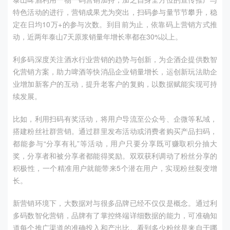
特色活动的进行，营销成果尤为突出，扫码参与量节节攀升，稳
定在日均10万+的参与次数。到目前为止，依靠码上营销方式推
动，近两年泰山7天原浆销量年增长率都在30%以上。
利多码深度关注酒水行业营销的趋势与创新，为企酒企提供数智
化营销方案，助力啤酒等快消品企业销量增长，运创新玩法助企
业增加新客户的互动，提升老客户的复购，以数据赋能实现可持
续发展。
比如，利用扫码有奖活动，将用户导流至公众号、企微等私域，
搭建粉丝社群营销。通过群里发布活动或消费者购买产品扫码，
都能参与“分享有礼”等活动，用户只要分享既可赚取积分抽大
奖，分享者和被分享者都能得奖励。双双获利调动了粉丝分享的
积极性，一个精准用户就能带来5个潜在用户，实现粉丝裂变增
长。
新营销环境下，大数据对与很多品牌已经不仅仅是概念。通过利
多码数智化营销，品牌有了掌控终端详细数据的能力，可准确知
道每个推广渠道的准确投入和产出比。看到多少粉丝是来自于哪