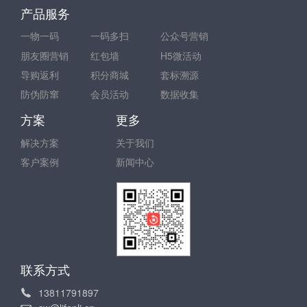
产品服务
一物一码
一码多扫
公众号营销
朋友圈营销
红包墙
H5微活动
导购返利
积分商城
套标溯源
防伪防窜
会员活动
数据收集
方案
更多
解决方案
关于我们
客户案例
新闻中心
联系方式
13811791897