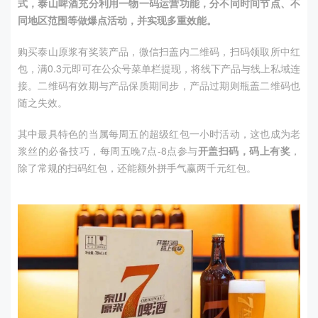
式，泰山啤酒充分利用一物一码运营功能，分不同时间节点、不
同地区范围等做爆点活动，并实现多重效能。
购买泰山原浆有奖装产品，微信扫盖内二维码，扫码领取所中红
包，满0.3元即可在公众号菜单栏提现，将线下产品与线上私域连
接。二维码有效期与产品保质期同步，产品过期则瓶盖二维码也
随之失效。
其中最具特色的当属每周五的超级红包一小时活动，这也成为老
浆丝的必备技巧，每周五晚
7
点
-
8点参与
开盖扫码，码上有奖
，
除了常规的扫码红包，还能额外拼手气赢两千元红包。