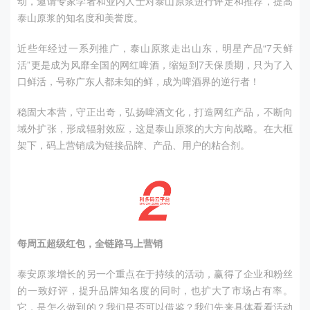
动，邀请专家学者和业内人士对泰山原浆进行评定和推荐，提高
泰山原浆的知名度和美誉度。
近些年经过一系列推广，泰山原浆走出山东，明星产品“7天鲜
活”更是成为风靡全国的网红啤酒，缩短到7天保质期，只为了入
口鲜活，号称广东人都未知的鲜，成为啤酒界的逆行者！
稳固大本营，守正出奇，弘扬啤酒文化，打造网红产品，不断向
域外扩张，形成辐射效应，这是泰山原浆的大方向战略。在大框
架下，码上营销成为链接品牌、产品、用户的粘合剂。
每周五超级红包，全链路马上营销
泰安原浆增长的另一个重点在于持续的活动，赢得了企业和粉丝
的一致好评，提升品牌知名度的同时，也扩大了市场占有率。
它，是怎么做到的？我们是否可以借鉴？我们先来具体看看活动